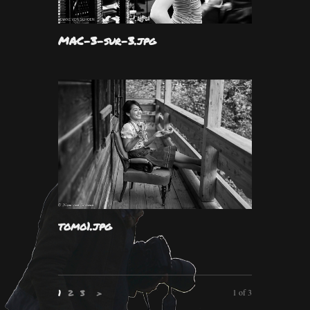
MAC-3-sur-3.jpg
tomo1.jpg
1 of 3
1
2
3
>